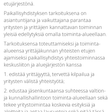
etujärjestönä.
Paikallisyhdistyksen tarkoituksena on
asiantuntijana ja vaikuttajana parantaa
yritysten ja yrittäjien kannattavan toiminnan
yleisiä edellytyksiä omalla toiminta-alueellaan.
Tarkoituksensa toteuttamiseksi ja toiminta-
alueensa yrittäjäkunnan yhteisten etujen
ajamiseksi paikallisyhdistys yhteistoiminnassa
keskusliiton ja aluejärjestön kanssa
1. edistää yrittäjyyttä, tervettä kilpailua ja
yritysten välistä yhteistyötä;
2. edustaa jäsenkuntaansa suhteessa valtion-
ja kunnallishallintoon toiminta-alueellaan sekä
tekee yritystoimintaa koskevia esityksiä ja
aloitteita ja antaa lausuntoja sekä pitää tässä