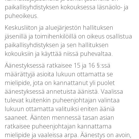
paikallisyhdistyksen kokouksessa läsnäolo- ja
puheoikeus.
Keskusliiton ja aluejärjestön hallituksen
jäsenillä ja toimihenkilöillä on oikeus osallistua
paikallisyhdistyksen ja sen hallituksen
kokouksiin ja käyttää niissä puhevaltaa.
Äänestyksessä ratkaisee 15 ja 16 §:ssä
määrättyjä asioita lukuun ottamatta se
mielipide, jota on kannattanut yli puolet
äänestyksessä annetuista äänistä. Vaalissa
tulevat kuitenkin puheenjohtajan valintaa
lukuun ottamatta valituiksi eniten ääniä
saaneet. Äänten mennessä tasan asian
ratkaisee puheenjohtajan kannattama
mielipide ja vaaleissa arpa. Äänestys on avoin,