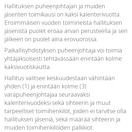
Hallituksen puheenjohtajan ja muiden
jäsenten toimikausi on kaksi kalenterivuotta.
Ensimmäisen vuoden toimineista hallituksen
jäsenistä puolet eroaa arvan perusteella ja sen
jälkeen on puolet aina erovuorossa.
Paikallisyhdistyksen puheenjohtaja voi toimia
yhtäjaksoisesti tehtävässään enintään kolme
kaksivuotiskautta.
Hallitus valitsee keskuudestaan vähintään
yhden (1) ja enintään kolme (3)
varapuheenjohtajaa seuraavaksi
kalenterivuodeksi sekä sihteerin ja muut
tarpeelliset toimihenkilöt, joiden ei tarvitse olla
hallituksen jäseniä, sekä määrää sihteerin ja
muiden toimihenkilöiden palkkiot.