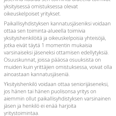
yksityisessä omistuksessa olevat
oikeuskelpoiset yritykset.
Paikallisyhdistyksen kannatusjäseniksi voidaan
ottaa sen toiminta-alueella toimivia
yksityishenkilöitä ja oikeuskelpoisia yhteisöjä,
jotka eivät täytä 1 momentin mukaisia
varsinaiseksi jäseneksi ottamisen edellytyksiä.
Osuuskunnat, joissa pääosa osuuksista on
muiden kuin yrittäjien omistuksessa, voivat olla
ainoastaan kannatusjäseniä.
Yksityishenkilö voidaan ottaa seniorijäseneksi,
jos hänen tai hänen puolisonsa yritys on
aiemmin ollut paikallisyhdistyksen varsinainen
jäsen ja henkilö ei enää harjoita
yritystoimintaa.