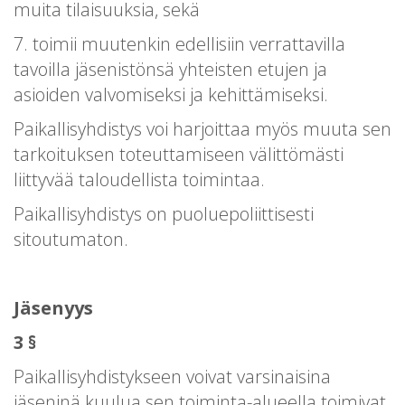
muita tilaisuuksia, sekä
7. toimii muutenkin edellisiin verrattavilla
tavoilla jäsenistönsä yhteisten etujen ja
asioiden valvomiseksi ja kehittämiseksi.
Paikallisyhdistys voi harjoittaa myös muuta sen
tarkoituksen toteuttamiseen välittömästi
liittyvää taloudellista toimintaa.
Paikallisyhdistys on puoluepoliittisesti
sitoutumaton.
Jäsenyys
3 §
Paikallisyhdistykseen voivat varsinaisina
jäseninä kuulua sen toiminta-alueella toimivat