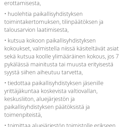
erottamisesta,
• huolehtia paikallisyhdistyksen
toimintakertomuksen, tilinpäätöksen ja
talousarvion laatimisesta,
• kutsua kokoon paikallisyhdistyksen
kokoukset, valmistella niissä käsiteltävät asiat
sekä kutsua koolle ylimääräinen kokous, jos 7
pykälässä mainitusta tai muusta erityisestä
syystä siihen aiheutuu tarvetta,
• tiedottaa paikallisyhdistyksen jäsenille
yrittäjäkuntaa koskevista valtiovallan,
keskusliiton, aluejärjestön ja
paikallisyhdistyksen päätöksistä ja
toimenpiteistä,
• toimittaa aluejärjestön toimistolle erikseen