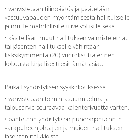
• vahvistetaan tilinpäätös ja päätetään
vastuuvapauden myöntämisestä hallitukselle
ja muille mahdollisille tilivelvollisille sekä
• käsitellään muut hallituksen valmistelemat
tai jäsenten hallitukselle vähintään
kaksikymmentä (20) vuorokautta ennen
kokousta kirjallisesti esittämät asiat.
Paikallisyhdistyksen syyskokouksessa
• vahvistetaan toimintasuunnitelma ja
talousarvio seuraavaa kalenterivuotta varten,
• päätetään yhdistyksen puheenjohtajan ja
varapuheenjohtajien ja muiden hallituksen
jäsenten palkkioista,