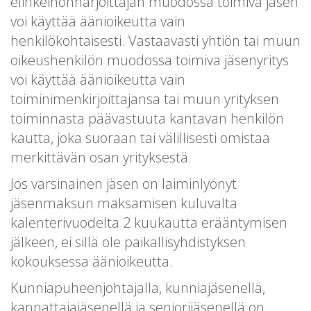
elinkeinonharjoittajan muodossa toimiva jäsen
voi käyttää äänioikeutta vain
henkilökohtaisesti. Vastaavasti yhtiön tai muun
oikeushenkilön muodossa toimiva jäsenyritys
voi käyttää äänioikeutta vain
toiminimenkirjoittajansa tai muun yrityksen
toiminnasta päävastuuta kantavan henkilön
kautta, joka suoraan tai välillisesti omistaa
merkittävän osan yrityksestä.
Jos varsinainen jäsen on laiminlyönyt
jäsenmaksun maksamisen kuluvalta
kalenterivuodelta 2 kuukautta erääntymisen
jälkeen, ei sillä ole paikallisyhdistyksen
kokouksessa äänioikeutta.
Kunniapuheenjohtajalla, kunniajäsenellä,
kannattajajäsenellä ja seniorijäsenellä on