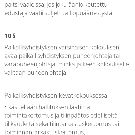
paitsi vaaleissa, jos joku äänioikeutettu
edustaja vaatii suljettua lippuäänestystä.
10 §
Paikallisyhdistyksen varsinaisen kokouksen
avaa paikallisyhdistyksen puheenjohtaja tai
varapuheenjohtaja, minkä jälkeen kokoukselle
valitaan puheenjohtaja.
Paikallisyhdistyksen kevätkokouksessa
• käsitellään hallituksen laatima
toimintakertomus ja tilinpäätös edelliseltä
tilikaudelta sekä tilintarkastuskertomus tai
toiminnantarkastuskertomus,