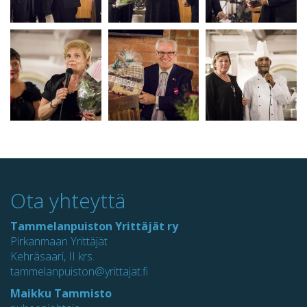
Ota yhteyttä
Tammelanpuiston Yrittäjät ry
Pirkanmaan Yrittäjät
Kehräsaari, II krs.
tammelanpuiston@yrittajat.fi
Maikku Tammisto