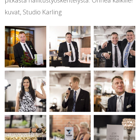
pitkästä hallitustyöskentelystä. Onnea kaikille!
kuvat, Studio Karling